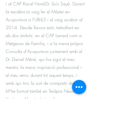
i al CAP Raval Nord-Dr. Lluís Sayé. Durant
la residència vaig fer el Màster en
Acupuntura a l'UB-IL3 i el vaig acabar al
2014. Des-de llavors estic treballant en
els dos àmbits: en el CAP Larrard com a
Metgessa de Familia, i a la meva pròpia
Consulta d'Acupuntura juntament amb el
Dr. Daniel Méné, qui ha sigut el meu
mentor, la meva inspiració professional i
el meu amic durant tot aquest temps, i
amb qui tinc la sort de compartir despatx.
M'he format també en Teràpia Neural,
Ventoses, Mesoteràpia i diversos cursos
de Complements Nutricionals, des de la
Flora Intestinal, passant per la micoterapia
i la inmunoterapia.