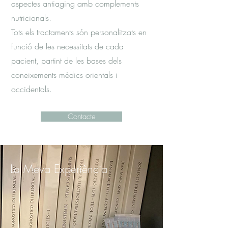
aspectes antiaging amb complements
nutricionals.
Tots els tractaments són personalitzats en
funció de les necessitats de cada
pacient, partint de les bases dels
coneixements mèdics orientals i
occidentals.
Contacte
La Meva Experiència